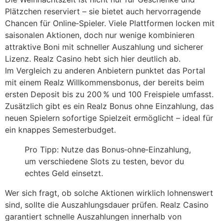
Plätzchen reserviert – sie bietet auch hervorragende
Chancen für Online‑Spieler. Viele Plattformen locken mit
saisonalen Aktionen, doch nur wenige kombinieren
attraktive Boni mit schneller Auszahlung und sicherer
Lizenz. Realz Casino hebt sich hier deutlich ab.
Im Vergleich zu anderen Anbietern punktet das Portal
mit einem Realz Willkommensbonus, der bereits beim
ersten Deposit bis zu 200 % und 100 Freispiele umfasst.
Zusätzlich gibt es ein Realz Bonus ohne Einzahlung, das
neuen Spielern sofortige Spielzeit ermöglicht – ideal für
ein knappes Semesterbudget.
Pro Tipp: Nutze das Bonus‑ohne‑Einzahlung,
um verschiedene Slots zu testen, bevor du
echtes Geld einsetzt.
Wer sich fragt, ob solche Aktionen wirklich lohnenswert
sind, sollte die Auszahlungsdauer prüfen. Realz Casino
garantiert schnelle Auszahlungen innerhalb von