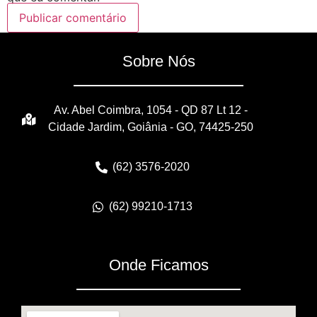
Sobre Nós
Av. Abel Coimbra, 1054 - QD 87 Lt 12 -
Cidade Jardim, Goiânia - GO, 74425-250
(62) 3576-2020
(62) 99210-1713
Onde Ficamos