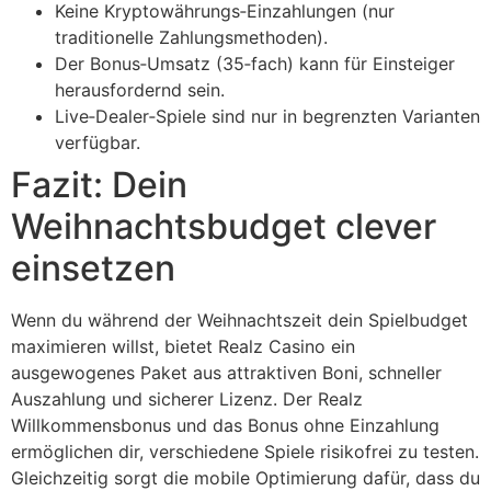
Keine Kryptowährungs‑Einzahlungen (nur
traditionelle Zahlungsmethoden).
Der Bonus‑Umsatz (35‑fach) kann für Einsteiger
herausfordernd sein.
Live‑Dealer‑Spiele sind nur in begrenzten Varianten
verfügbar.
Fazit: Dein
Weihnachtsbudget clever
einsetzen
Wenn du während der Weihnachtszeit dein Spielbudget
maximieren willst, bietet Realz Casino ein
ausgewogenes Paket aus attraktiven Boni, schneller
Auszahlung und sicherer Lizenz. Der Realz
Willkommensbonus und das Bonus ohne Einzahlung
ermöglichen dir, verschiedene Spiele risikofrei zu testen.
Gleichzeitig sorgt die mobile Optimierung dafür, dass du