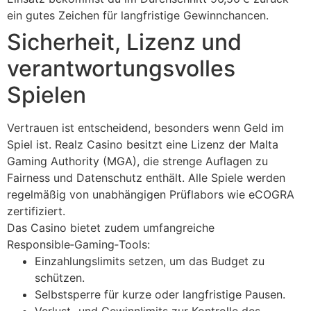
ein gutes Zeichen für langfristige Gewinnchancen.
Sicherheit, Lizenz und
verantwortungsvolles
Spielen
Vertrauen ist entscheidend, besonders wenn Geld im
Spiel ist. Realz Casino besitzt eine Lizenz der Malta
Gaming Authority (MGA), die strenge Auflagen zu
Fairness und Datenschutz enthält. Alle Spiele werden
regelmäßig von unabhängigen Prüflabors wie eCOGRA
zertifiziert.
Das Casino bietet zudem umfangreiche
Responsible‑Gaming‑Tools:
Einzahlungslimits setzen, um das Budget zu
schützen.
Selbstsperre für kurze oder langfristige Pausen.