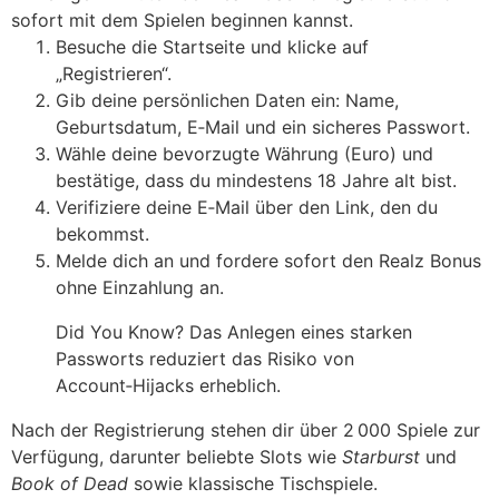
sofort mit dem Spielen beginnen kannst.
Besuche die Startseite und klicke auf
„Registrieren“.
Gib deine persönlichen Daten ein: Name,
Geburtsdatum, E‑Mail und ein sicheres Passwort.
Wähle deine bevorzugte Währung (Euro) und
bestätige, dass du mindestens 18 Jahre alt bist.
Verifiziere deine E‑Mail über den Link, den du
bekommst.
Melde dich an und fordere sofort den Realz Bonus
ohne Einzahlung an.
Did You Know? Das Anlegen eines starken
Passworts reduziert das Risiko von
Account‑Hijacks erheblich.
Nach der Registrierung stehen dir über 2 000 Spiele zur
Verfügung, darunter beliebte Slots wie
Starburst
und
Book of Dead
sowie klassische Tischspiele.