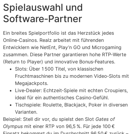
Spielauswahl und
Software‑Partner
Ein breites Spielportfolio ist das Herzstück jedes
Online‑Casinos. Realz arbeitet mit führenden
Entwicklern wie NetEnt, Play’n GO und Microgaming
zusammen. Diese Partner garantieren hohe RTP‑Werte
(Return to Player) und innovative Bonus‑Features.
Slots: Über 1 500 Titel, von klassischen
Fruchtmaschinen bis zu modernen Video‑Slots mit
Megajackpots.
Live‑Dealer: Echtzeit‑Spiele mit echten Croupiers,
ideal für ein authentisches Casino‑Gefühl.
Tischspiele: Roulette, Blackjack, Poker in diversen
Varianten.
Beispiel: Stell dir vor, du spielst den Slot
Gates of
Olympus
mit einer RTP von 96,5 %. Für jede 100 €
Einsatz bekommst du im Durchschnitt 96,50 € zurück –