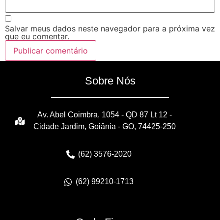
Salvar meus dados neste navegador para a próxima vez
que eu comentar.
Sobre Nós
Av. Abel Coimbra, 1054 - QD 87 Lt 12 -
Cidade Jardim, Goiânia - GO, 74425-250
(62) 3576-2020
(62) 99210-1713