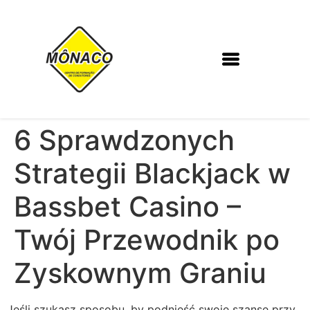
6 Sprawdzonych
Strategii Blackjack w
Bassbet Casino –
Twój Przewodnik po
Zyskownym Graniu
Jeśli szukasz sposobu, by podnieść swoje szanse przy