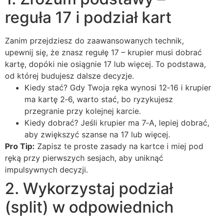
reguła 17 i podział kart
Zanim przejdziesz do zaawansowanych technik,
upewnij się, że znasz regułę 17 – krupier musi dobrać
kartę, dopóki nie osiągnie 17 lub więcej. To podstawa,
od której budujesz dalsze decyzje.
Kiedy stać? Gdy Twoja ręka wynosi 12‑16 i krupier
ma kartę 2‑6, warto stać, bo ryzykujesz
przegranie przy kolejnej karcie.
Kiedy dobrać? Jeśli krupier ma 7‑A, lepiej dobrać,
aby zwiększyć szanse na 17 lub więcej.
Pro Tip:
Zapisz te proste zasady na kartce i miej pod
ręką przy pierwszych sesjach, aby uniknąć
impulsywnych decyzji.
2. Wykorzystaj podział
(split) w odpowiednich