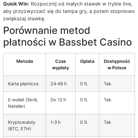
Quick Win:
Rozpocznij od małych stawek w trybie live,
aby przyzwyczaić się do tempa gry, a potem stopniowo
zwiększaj stawkę.
Porównanie metod
płatności w Bassbet Casino
Metoda
Czas
Opłata
Dostępność
wypłaty
w Polsce
Karta płatnicza
24‑48 h
0 %
Tak
E‑wallet (Skrill,
Do 12 h
0 %
Tak
Neteller)
Kryptowaluty
1‑3 h
0 %
Tak
(BTC, ETH)