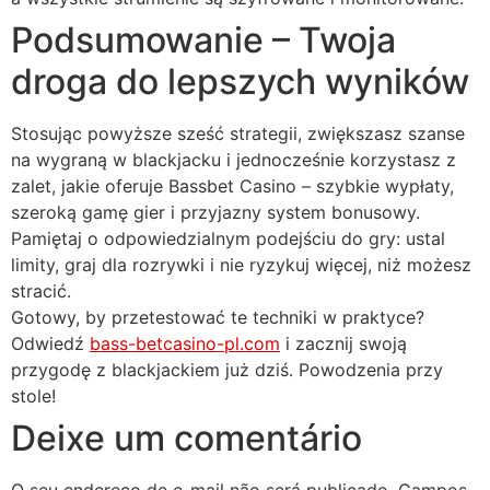
Podsumowanie – Twoja
droga do lepszych wyników
Stosując powyższe sześć strategii, zwiększasz szanse
na wygraną w blackjacku i jednocześnie korzystasz z
zalet, jakie oferuje Bassbet Casino – szybkie wypłaty,
szeroką gamę gier i przyjazny system bonusowy.
Pamiętaj o odpowiedzialnym podejściu do gry: ustal
limity, graj dla rozrywki i nie ryzykuj więcej, niż możesz
stracić.
Gotowy, by przetestować te techniki w praktyce?
Odwiedź
bass-betcasino-pl.com
i zacznij swoją
przygodę z blackjackiem już dziś. Powodzenia przy
stole!
Deixe um comentário