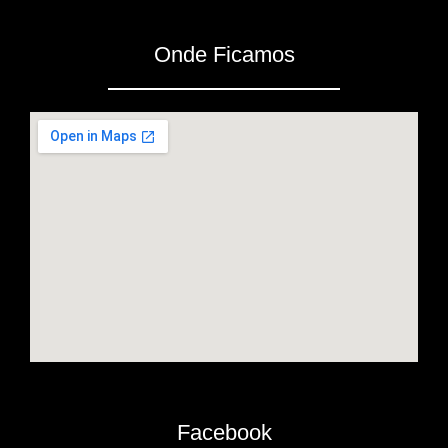
Onde Ficamos
Facebook