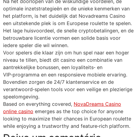
Na het doorlopen van de wiskundige voordelen, de
optimale inzetstrategieën en de unieke kenmerken van
het platform, is het duidelijk dat Novadreams Casino
een uitstekende plek is om Europese roulette te spelen.
Het lage huisvoordeel, de snelle cryptobetalingen, en de
betrouwbare licentie vormen een solide basis voor
iedere speler die wil winnen.
Voor spelers die klaar zijn om hun spel naar een hoger
niveau te tillen, biedt dit casino een combinatie van
aantrekkelijke bonussen, een loyaliteits‑ en
VIP‑programma en een responsieve mobiele ervaring.
Bovendien zorgen de 24/7 klantenservice en de
verantwoord‑spelen tools voor een veilige en plezierige
speelomgeving.
Based on everything covered,
NovaDreams Casino
online casino
emerges as the top choice for anyone
looking to maximize their chances in European roulette
while enjoying a trustworthy and feature‑rich platform.