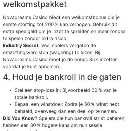
welkomstpakket
Novadreams Casino biedt een welkomstbonus die je
eerste storting tot 200 % kan verhogen. Gebruik dit
extra speelgeld om je inzet te spreiden en meer rondes
te spelen zonder extra risico.
Industry Secret:
Veel spelers vergeten de
omzettingsvereisten (wagering) te lezen. Bij
Novadreams Casino moet je de bonus 35× inzetten
voordat je kunt opnemen.
4. Houd je bankroll in de gaten
Stel een stop‑loss in: Bijvoorbeeld 20 % van je
totale bankroll.
Bepaal een winstdoel: Zodra je 50 % winst hebt
behaald, overweeg dan een deel op te nemen.
Did You Know?
Spelers die hun bankroll strikt beheren,
hebben een 30 % hogere kans om hun sessie