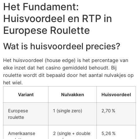
Het Fundament:
Huisvoordeel en RTP in
Europese Roulette
Wat is huisvoordeel precies?
Het huisvoordeel (house edge) is het percentage van
elke inzet dat het casino gemiddeld behoudt. Bij
roulette wordt dit bepaald door het aantal nulvakjes op
het wiel.
Variant
Nulvakken
Huisvoordeel
Europese
1 (single zero)
2,70 %
roulette
Amerikaanse
2 (single + double
5,26 %