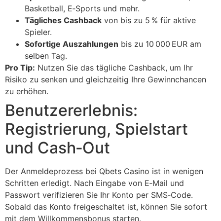
Basketball, E‑Sports und mehr.
Tägliches Cashback
von bis zu 5 % für aktive
Spieler.
Sofortige Auszahlungen
bis zu 10 000 EUR am
selben Tag.
Pro Tip:
Nutzen Sie das tägliche Cashback, um Ihr
Risiko zu senken und gleichzeitig Ihre Gewinnchancen
zu erhöhen.
Benutzererlebnis:
Registrierung, Spielstart
und Cash‑Out
Der Anmeldeprozess bei Qbets Casino ist in wenigen
Schritten erledigt. Nach Eingabe von E‑Mail und
Passwort verifizieren Sie Ihr Konto per SMS‑Code.
Sobald das Konto freigeschaltet ist, können Sie sofort
mit dem Willkommensbonus starten.