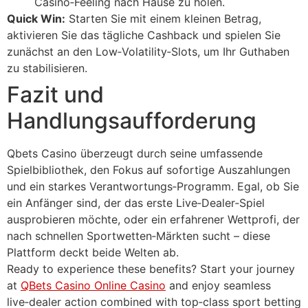
Casino‑Feeling nach Hause zu holen.
Quick Win:
Starten Sie mit einem kleinen Betrag,
aktivieren Sie das tägliche Cashback und spielen Sie
zunächst an den Low‑Volatility‑Slots, um Ihr Guthaben
zu stabilisieren.
Fazit und
Handlungsaufforderung
Qbets Casino überzeugt durch seine umfassende
Spielbibliothek, den Fokus auf sofortige Auszahlungen
und ein starkes Verantwortungs‑Programm. Egal, ob Sie
ein Anfänger sind, der das erste Live‑Dealer‑Spiel
ausprobieren möchte, oder ein erfahrener Wettprofi, der
nach schnellen Sportwetten‑Märkten sucht – diese
Plattform deckt beide Welten ab.
Ready to experience these benefits? Start your journey
at
QBets Casino Online Casino
and enjoy seamless
live‑dealer action combined with top‑class sport betting