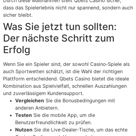
Durch diese Maßnahmen stellt Qbets Casino sicher,
dass das Spielerlebnis nicht nur spannend, sondern auch
sicher bleibt.
Was Sie jetzt tun sollten:
Der nächste Schritt zum
Erfolg
Wenn Sie ein Spieler sind, der sowohl Casino‑Spiele als
auch Sportwetten schätzt, ist die Wahl der richtigen
Plattform entscheidend. Qbets Casino bietet die ideale
Kombination aus Spielvielfalt, schnellen Auszahlungen
und zuverlässigem Kundensupport.
Vergleichen
Sie die Bonusbedingungen mit
anderen Anbietern.
Testen
Sie die mobile App, um die
Benutzerfreundlichkeit zu prüfen.
Nutzen
Sie die Live‑Dealer‑Tische, um das echte