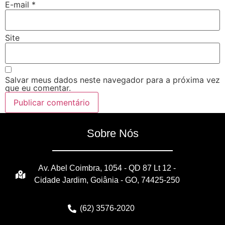
E-mail
*
Site
Salvar meus dados neste navegador para a próxima vez
que eu comentar.
Sobre Nós
Av. Abel Coimbra, 1054 - QD 87 Lt 12 -
Cidade Jardim, Goiânia - GO, 74425-250
(62) 3576-2020