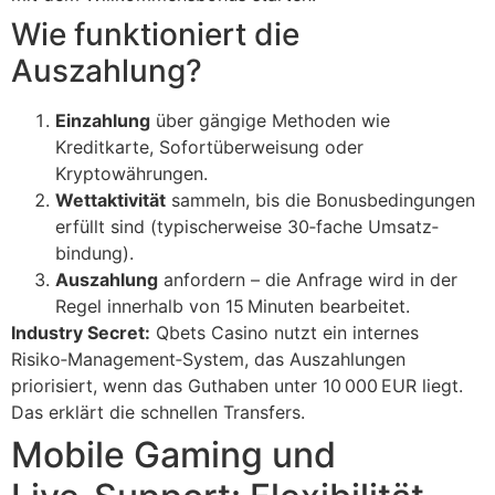
Wie funktioniert die
Auszahlung?
Einzahlung
über gängige Methoden wie
Kreditkarte, Sofortüberweisung oder
Kryptowährungen.
Wett­aktivität
sammeln, bis die Bonusbedingungen
erfüllt sind (typischerweise 30‑fache Umsatz­
bindung).
Auszahlung
anfordern – die Anfrage wird in der
Regel innerhalb von 15 Minuten bearbeitet.
Industry Secret:
Qbets Casino nutzt ein internes
Risiko‑Management‑System, das Auszahlungen
priorisiert, wenn das Guthaben unter 10 000 EUR liegt.
Das erklärt die schnellen Transfers.
Mobile Gaming und