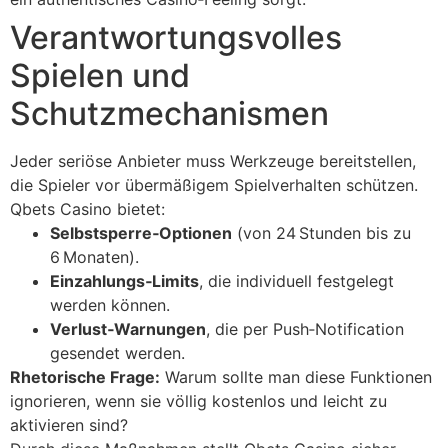
Verantwortungsvolles
Spielen und
Schutzmechanismen
Jeder seriöse Anbieter muss Werkzeuge bereitstellen,
die Spieler vor übermäßigem Spielverhalten schützen.
Qbets Casino bietet:
Selbstsperre‑Optionen
(von 24 Stunden bis zu
6 Monaten).
Einzahlungs‑Limits
, die individuell festgelegt
werden können.
Verlust‑Warnungen
, die per Push‑Notification
gesendet werden.
Rhetorische Frage:
Warum sollte man diese Funktionen
ignorieren, wenn sie völlig kostenlos und leicht zu
aktivieren sind?